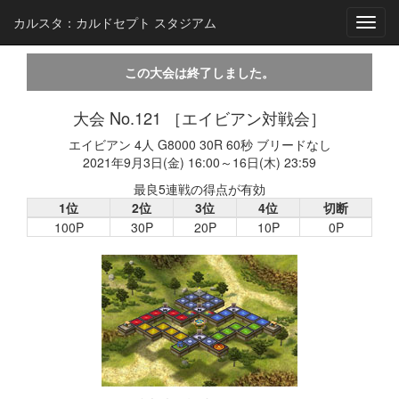
カルスタ：カルドセプト スタジアム
Toggl
navig
この大会は終了しました。
大会 No.121 ［エイビアン対戦会］
エイビアン 4人 G8000 30R 60秒 ブリードなし
2021年9月3日(金) 16:00～16日(木) 23:59
最良5連戦の得点が有効
1位
2位
3位
4位
切断
100P
30P
20P
10P
0P