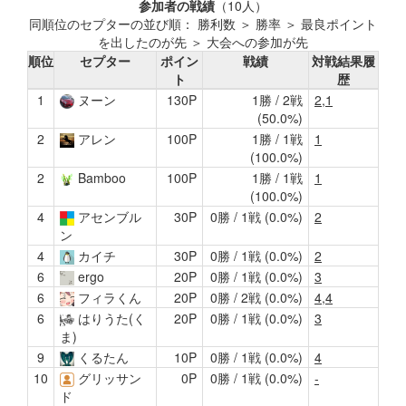
参加者の戦績
（10人）
同順位のセプターの並び順： 勝利数 ＞ 勝率 ＞ 最良ポイント
を出したのが先 ＞ 大会への参加が先
順位
セプター
ポイン
戦績
対戦結果履
ト
歴
1
ヌーン
130P
1勝 / 2戦
2,1
(50.0%)
2
アレン
100P
1勝 / 1戦
1
(100.0%)
2
Bamboo
100P
1勝 / 1戦
1
(100.0%)
4
アセンブル
30P
0勝 / 1戦 (0.0%)
2
ン
4
カイチ
30P
0勝 / 1戦 (0.0%)
2
6
ergo
20P
0勝 / 1戦 (0.0%)
3
6
フィラくん
20P
0勝 / 2戦 (0.0%)
4,4
6
はりうた(く
20P
0勝 / 1戦 (0.0%)
3
ま)
9
くるたん
10P
0勝 / 1戦 (0.0%)
4
10
グリッサン
0P
0勝 / 1戦 (0.0%)
-
ド