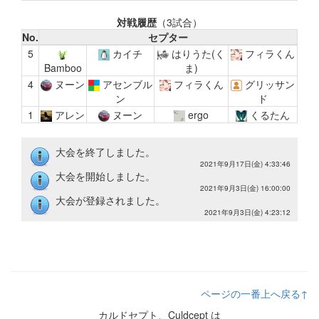
対戦履歴
（3試合）
No.
セプター
5
カイチ
はりうた(く
フィラくん
Bamboo
ま)
4
ヌーン
アセンブル
フィラくん
グリッサン
ン
ド
1
アレン
ヌーン
ergo
くるたん
大会を終了しました。
2021年9月17日(金) 4:33:46
大会を開始しました。
2021年9月3日(金) 16:00:00
大会が登録されました。
2021年9月3日(金) 4:23:12
ページの一番上へ戻る↑
カルドセプト、Culdcept は