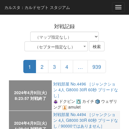
カルスタ：カルドセプト スタジアム
Toggl
navig
対戦記録
検索
（セプター指定なし）
1
2
3
4
…
939
対戦部屋 No.4496 ［ジャンクショ
ン 4人 G8000 30R 60秒 ブリードな
2024年4月9日(火)
し］
8:23:57 対戦終了
ドクビン
カイチ
ウェザリ
ング
amulet
対戦部屋 No.4494 ［ジャンクショ
ン 4人 G8000 30R 60秒 ブリードな
2024年4月9日(火)
し / 90000ではありません］
1:28:04 対戦終了