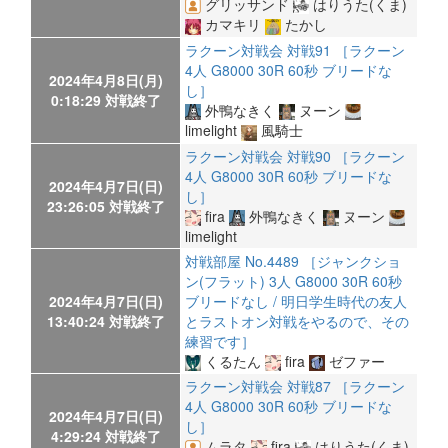
グリッサンド
はりうた(くま)
カマキリ
たかし
ラクーン対戦会 対戦91 ［ラクーン
4人 G8000 30R 60秒 ブリードな
2024年4月8日(月)
し］
0:18:29 対戦終了
外鴨なきく
ヌーン
limelight
風騎士
ラクーン対戦会 対戦90 ［ラクーン
4人 G8000 30R 60秒 ブリードな
2024年4月7日(日)
し］
23:26:05 対戦終了
fira
外鴨なきく
ヌーン
limelight
対戦部屋 No.4489 ［ジャンクショ
ン(フラット) 3人 G8000 30R 60秒
2024年4月7日(日)
ブリードなし / 明日学生時代の友人
13:40:24 対戦終了
とラストオン対戦をやるので、その
練習です］
くるたん
fira
ゼファー
ラクーン対戦会 対戦87 ［ラクーン
4人 G8000 30R 60秒 ブリードな
2024年4月7日(日)
し］
4:29:24 対戦終了
ムラタ
fira
はりうた(くま)