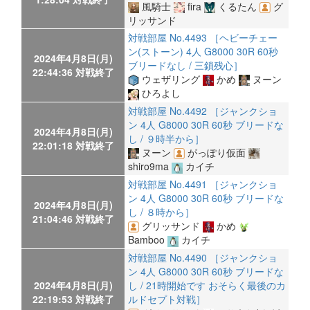
風騎士
fira
くるたん
グ
リッサンド
対戦部屋 No.4493 ［ヘビーチェー
ン(ストーン) 4人 G8000 30R 60秒
2024年4月8日(月)
ブリードなし / 三鎖残心］
22:44:36 対戦終了
ウェザリング
かめ
ヌーン
ひろよし
対戦部屋 No.4492 ［ジャンクショ
ン 4人 G8000 30R 60秒 ブリードな
2024年4月8日(月)
し / ９時半から］
22:01:18 対戦終了
ヌーン
がっぽり仮面
shiro9ma
カイチ
対戦部屋 No.4491 ［ジャンクショ
ン 4人 G8000 30R 60秒 ブリードな
2024年4月8日(月)
し / ８時から］
21:04:46 対戦終了
グリッサンド
かめ
Bamboo
カイチ
対戦部屋 No.4490 ［ジャンクショ
ン 4人 G8000 30R 60秒 ブリードな
2024年4月8日(月)
し / 21時開始です おそらく最後のカ
22:19:53 対戦終了
ルドセプト対戦］