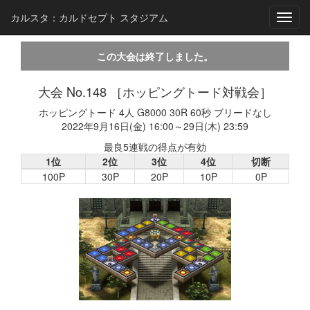
カルスタ：カルドセプト スタジアム
Toggl
navig
この大会は終了しました。
大会 No.148 ［ホッピングトード対戦会］
ホッピングトード 4人 G8000 30R 60秒 ブリードなし
2022年9月16日(金) 16:00～29日(木) 23:59
最良5連戦の得点が有効
1位
2位
3位
4位
切断
100P
30P
20P
10P
0P