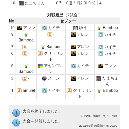
10
たまちょん
10P
0勝 / 1戦 (0.0%)
4
対戦履歴
（7試合）
No.
セプター
10
アレン
カイチ
ゆう
Bamboo
9
-
アレン
カイチ
Bamboo
7
-
Bamboo
アレン
カイチ
6
-
グリッサン
アレン
カイチ
ド
5
アセンブル
カイチ
アレン
Bamboo
ン
2
-
ヌーン
アレン
たまちょ
ん
1
amulet
カイチ
グリッサン
Bamboo
ド
大会を終了しました。
2022年9月30日(金) 4:07:01
大会を開始しました。
2022年9月16日(金) 16:00:00