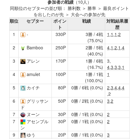
参加者の戦績
（10人）
同順位のセプターの並び順： 勝利数 ＞ 勝率 ＞ 最良ポイント
を出したのが先 ＞ 大会への参加が先
順位
セプター
ポイン
戦績
対戦結果履
ト
歴
1
-
330P
3勝 / 4戦
1,1,1,2
(75.0%)
2
Bamboo
250P
2勝 / 5戦
4,1,2,1,4
(40.0%)
3
アレン
170P
1勝 / 6戦
3,
(16.7%)
4,3,3,3,1
4
amulet
100P
1勝 / 1戦
1
(100.0%)
5
カイチ
80P
0勝 / 6戦 (0.0%)
2,3,4,4,4
,2
6
グリッサン
50P
0勝 / 2戦 (0.0%)
3,2
ド
7
ヌーン
30P
0勝 / 1戦 (0.0%)
2
7
アセンブル
30P
0勝 / 1戦 (0.0%)
2
ン
9
ゆう
20P
0勝 / 1戦 (0.0%)
3