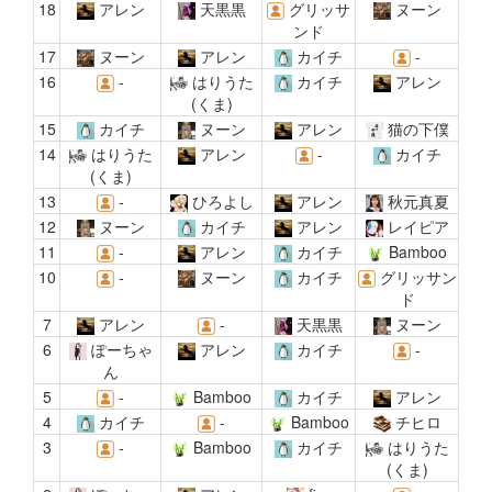
18
アレン
天黒黒
グリッサ
ヌーン
ンド
17
ヌーン
アレン
カイチ
-
16
-
はりうた
カイチ
アレン
(くま)
15
カイチ
ヌーン
アレン
猫の下僕
14
はりうた
アレン
-
カイチ
(くま)
13
-
ひろよし
アレン
秋元真夏
12
ヌーン
カイチ
アレン
レイピア
11
-
アレン
カイチ
Bamboo
10
-
ヌーン
カイチ
グリッサン
ド
7
アレン
-
天黒黒
ヌーン
6
ぽーちゃ
アレン
カイチ
-
ん
5
-
Bamboo
カイチ
アレン
4
カイチ
-
Bamboo
チヒロ
3
-
Bamboo
カイチ
はりうた
(くま)