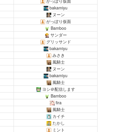
がっぽり仮面
bakamiyu
ヌーン
がっぽり仮面
Bamboo
サンダー
グリッサンド
bakamiyu
みさき
風騎士
ヌーン
bakamiyu
風騎士
ヨシ＠配信します
Bamboo
fira
風騎士
カイチ
たかし
ミント