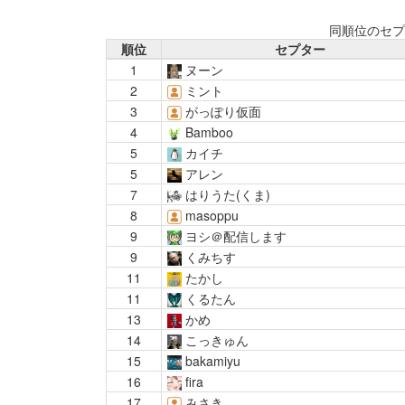
同順位のセプ
順位
セプター
1
ヌーン
2
ミント
3
がっぽり仮面
4
Bamboo
5
カイチ
5
アレン
7
はりうた(くま)
8
masoppu
9
ヨシ＠配信します
9
くみちす
11
たかし
11
くるたん
13
かめ
14
こっきゅん
15
bakamiyu
16
fira
17
みさき