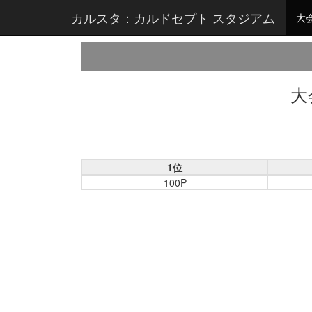
カルスタ：カルドセプト スタジアム
大
大
1位
100P