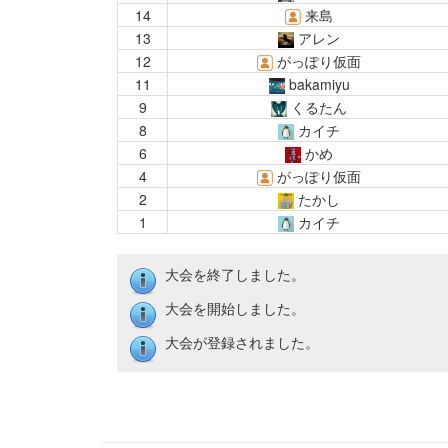
14
来島
13
アレン
12
がっぽり仮面
11
bakamiyu
9
くるたん
8
カイチ
6
かめ
4
がっぽり仮面
2
たかし
1
カイチ
大会を終了しました。
大会を開始しました。
大会が登録されました。