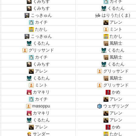
くみちす
カイチ
くみちす
くるたん
こっきゅん
はりうた(くま)
カイチ
アレン
たかし
ミント
こっきゅん
たかし
くるたん
風騎士
グリッサンド
くるたん
カイチ
風騎士
くみちす
くるたん
アレン
グリッサンド
くるたん
風騎士
ミント
グリッサンド
カマキリ
かめ
カイチ
アレン
masoppu
ウェザリング
カマキリ
アレン
くるたん
アレン
アレン
かめ
サンダー
たかし