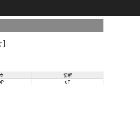
会］
位
切断
0P
0P