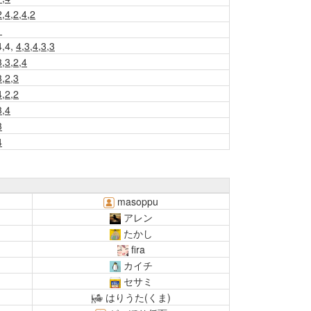
2,4,2,4,2
1
4,4,
4,3,4,3,3
3,3,2,4
3,2,3
4,2,2
3,4
3
4
masoppu
アレン
たかし
fira
カイチ
セサミ
はりうた(くま)