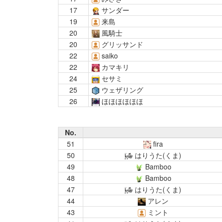
17
サンダー
19
来島
20
風騎士
20
グリッサンド
22
saiko
22
カマキリ
24
セサミ
25
ウェザリング
26
ほほほほほほ
No.
51
fira
50
はりうた(くま)
49
Bamboo
48
Bamboo
47
はりうた(くま)
44
アレン
43
ミント