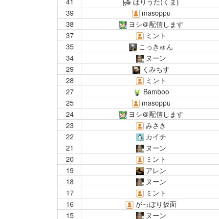
41
はりうた(くま)
39
masoppu
38
ヨシ＠配信します
37
ミント
35
こっきゅん
34
ヌーン
29
くみちす
28
ミント
27
Bamboo
25
masoppu
24
ヨシ＠配信します
23
みさき
22
カイチ
21
ヌーン
20
ミント
19
アレン
18
ヌーン
17
ミント
16
がっぽり仮面
15
ヌーン