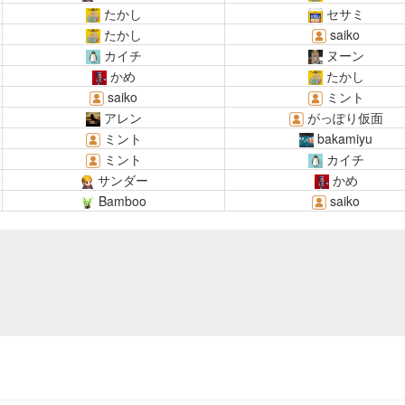
たかし
セサミ
たかし
saiko
カイチ
ヌーン
かめ
たかし
saiko
ミント
アレン
がっぽり仮面
ミント
bakamiyu
ミント
カイチ
サンダー
かめ
Bamboo
saiko