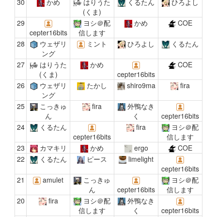
30
かめ
はりうた
くるたん
ひろよし
(くま)
29
ヨシ＠配
かめ
COE
cepter16bits
信します
28
ウェザリ
ミント
ひろよし
くるたん
ング
27
はりうた
かめ
COE
(くま)
cepter16bits
26
ウェザリ
たかし
shiro9ma
fira
ング
25
こっきゅ
fira
外鴨なき
ん
く
cepter16bits
24
くるたん
fira
ヨシ＠配
cepter16bits
信します
23
カマキリ
かめ
ergo
COE
22
くるたん
ピース
limelight
cepter16bits
21
amulet
こっきゅ
ヨシ＠配
ん
cepter16bits
信します
20
fira
ヨシ＠配
外鴨なき
信します
く
cepter16bits