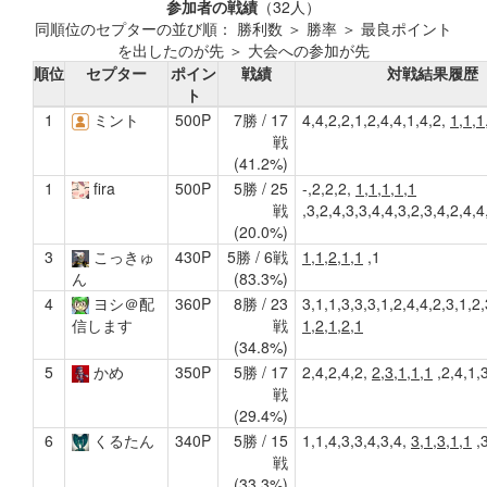
参加者の戦績
（32人）
同順位のセプターの並び順： 勝利数 ＞ 勝率 ＞ 最良ポイント
を出したのが先 ＞ 大会への参加が先
順位
セプター
ポイン
戦績
対戦結果履歴
ト
1
ミント
500P
7勝 / 17
4,4,2,2,1,2,4,4,1,4,2,
1,1,1
戦
(41.2%)
1
fira
500P
5勝 / 25
-,2,2,2,
1,1,1,1,1
戦
,3,2,4,3,3,4,4,3,2,3,4,2,4,4
(20.0%)
3
こっきゅ
430P
5勝 / 6戦
1,1,2,1,1
,1
(83.3%)
ん
4
ヨシ＠配
360P
8勝 / 23
3,1,1,3,3,3,1,2,4,4,2,3,1,2,
戦
1,2,1,2,1
信します
(34.8%)
5
かめ
350P
5勝 / 17
2,4,2,4,2,
2,3,1,1,1
,2,4,1,
戦
(29.4%)
6
くるたん
340P
5勝 / 15
1,1,4,3,3,4,3,4,
3,1,3,1,1
,3
戦
(33.3%)