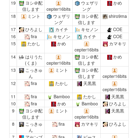
19
ヨシ＠配
ウェザリ
かめ
信します
cepter16bits
ング
18
ミント
ウェザリ
ヨシ＠配
shiro9ma
ング
信します
17
ひろよし
カイチ
キセノン
COE
16
fira
キセノン
カイチ
COE
15
たかし
かめ
カマキリ
cepter16bits
14
はりうた
ヨシ＠配
かめ
(くま)
cepter16bits
信します
13
こっきゅ
ミント
ヨシ＠配
ん
信します
cepter16bits
12
fira
たかし
天黒黒
cepter16bits
11
fira
Bamboo
たかし
天黒黒
10
fira
かめ
Bamboo
ひろよし
9
ヨシ＠配
ミント
天黒黒
信します
cepter16bits
8
こっきゅ
fira
カマキリ
ひろよし
ん
7
アセンブ
fira
ピース