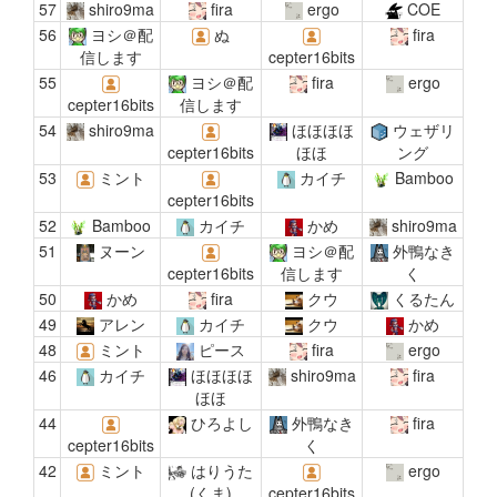
57
shiro9ma
fira
ergo
COE
56
ヨシ＠配
ぬ
fira
信します
cepter16bits
55
ヨシ＠配
fira
ergo
cepter16bits
信します
54
shiro9ma
ほほほほ
ウェザリ
cepter16bits
ほほ
ング
53
ミント
カイチ
Bamboo
cepter16bits
52
Bamboo
カイチ
かめ
shiro9ma
51
ヌーン
ヨシ＠配
外鴨なき
cepter16bits
信します
く
50
かめ
fira
クウ
くるたん
49
アレン
カイチ
クウ
かめ
48
ミント
ピース
fira
ergo
46
カイチ
ほほほほ
shiro9ma
fira
ほほ
44
ひろよし
外鴨なき
fira
cepter16bits
く
42
ミント
はりうた
ergo
(くま)
cepter16bits