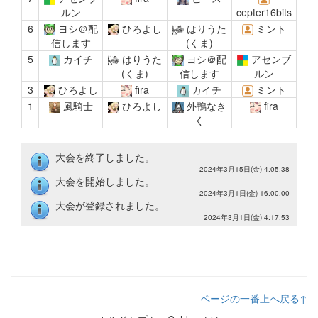
ルン
cepter16bits
6
ヨシ＠配
ひろよし
はりうた
ミント
信します
(くま)
5
カイチ
はりうた
ヨシ＠配
アセンブ
(くま)
信します
ルン
3
ひろよし
fira
カイチ
ミント
1
風騎士
ひろよし
外鴨なき
fira
く
大会を終了しました。
2024年3月15日(金) 4:05:38
大会を開始しました。
2024年3月1日(金) 16:00:00
大会が登録されました。
2024年3月1日(金) 4:17:53
ページの一番上へ戻る↑