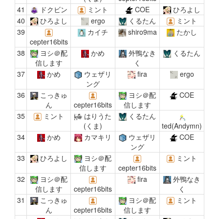
41
ドクビン
ミント
COE
ひろよし
40
ひろよし
ergo
くるたん
ミント
39
カイチ
shiro9ma
たかし
cepter16bits
38
ヨシ＠配
かめ
外鴨なき
くるたん
信します
く
37
かめ
ウェザリ
fira
ergo
ング
36
こっきゅ
ヨシ＠配
COE
ん
cepter16bits
信します
35
ミント
はりうた
くるたん
(くま)
ted(Andymn)
34
かめ
カマキリ
ウェザリ
COE
ング
33
ひろよし
ヨシ＠配
ミント
信します
cepter16bits
32
ヨシ＠配
fira
外鴨なき
信します
cepter16bits
く
31
こっきゅ
ヨシ＠配
ミント
ん
cepter16bits
信します