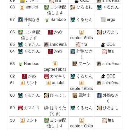
69
たかし
fira
COE
shiro9ma
68
amulet
ヨシ＠配
ひろよし
くるたん
信します
67
外鴨なき
Bamboo
くるたん
ergo
く
66
ヨシ＠配
かめ
ひろよし
信します
cepter16bits
65
くるたん
shiro9ma
fira
COE
64
くるたん
かめ
外鴨なき
fira
く
63
Bamboo
ヌーン
shiro9ma
cepter16bits
62
かめ
カマキリ
くるたん
COE
61
ミント
amulet
shiro9ma
cepter16bits
60
くるたん
ひろよし
風騎士
外鴨なき
く
59
カマキリ
はりうた
くるたん
ひろよし
(くま)
58
ミント
ヨシ＠配
fira
信します
cepter16bits