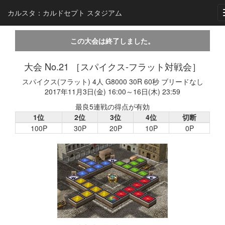
カルスタ：カルドセプト スタジアム
この大会は終了しました。
大会 No.21 ［スパイクス-フラット対戦会］
スパイクス(フラット) 4人 G8000 30R 60秒 ブリードなし
2017年11月3日(金) 16:00～16日(木) 23:59
最良5連戦の得点が有効
1位
2位
3位
4位
切断
100P
30P
20P
10P
0P