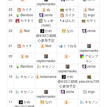
cepternaoko
25
カイチ
ぬ
セサミ
Noir
24
Bamboo
zenta
カイチ
ergo
23
カマキリ
ちょめ
ぱんだ
セサミ
（holst）
22
Noir
かめ
なの
zenta
@4/22三鎖残
心参加予定
21
カイチ
Noir
くうねる
cepternaoko
20
ぬ
-
アセンブ
cepternaoko
ルン
18
Bamboo
キセノン
zenta
cepternaoko
15
キセノン
kotamama
かめ
@4/22三鎖残
yasuzirou728
心参加予定
13
キセノン
zenta
ergo
cepternaoko
11
かめ
なの
-
キセノン
@4/22三鎖残