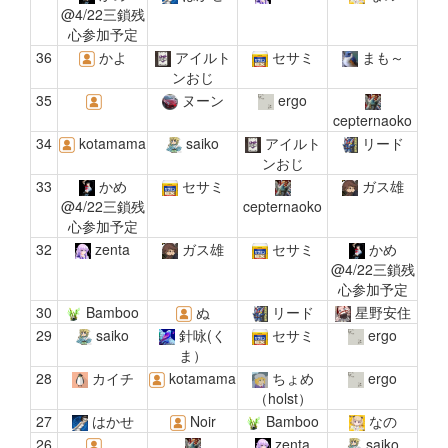
@4/22三鎖残
心参加予定
36
かよ
アイルト
セサミ
まも～
ンおじ
35
ヌーン
ergo
cepternaoko
34
kotamama
saiko
アイルト
リード
ンおじ
33
かめ
セサミ
ガス雄
@4/22三鎖残
cepternaoko
心参加予定
32
zenta
ガス雄
セサミ
かめ
@4/22三鎖残
心参加予定
30
Bamboo
ぬ
リード
星野安住
29
saiko
針咏(く
セサミ
ergo
ま）
28
カイチ
kotamama
ちょめ
ergo
（holst）
27
はかせ
Noir
Bamboo
なの
26
zenta
saiko