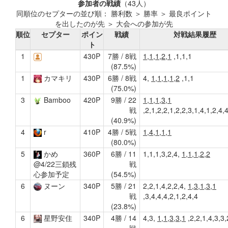
参加者の戦績
（43人）
同順位のセプターの並び順： 勝利数 ＞ 勝率 ＞ 最良ポイント
を出したのが先 ＞ 大会への参加が先
順位
セプター
ポイン
戦績
対戦結果履歴
ト
1
430P
7勝 / 8戦
1,1,1,2,1
,1,1,1
(87.5%)
1
カマキリ
430P
6勝 / 8戦
4,
1,1,1,1,2
,1,1
(75.0%)
3
Bamboo
420P
9勝 / 22
1,1,1,3,1
戦
,2,1,2,2,1,2,2,3,1,4,1,2,4,
(40.9%)
4
r
410P
4勝 / 5戦
1,4,1,1,1
(80.0%)
5
かめ
360P
6勝 / 11
1,1,1,3,2,4,
1,1,1,2,2
戦
@4/22三鎖残
(54.5%)
心参加予定
6
ヌーン
340P
5勝 / 21
2,2,1,4,2,2,4,
1,3,1,3,1
戦
,3,4,4,4,2,1,2,4,4
(23.8%)
6
星野安住
340P
4勝 / 14
4,3,
1,1,3,3,1
,2,2,1,4,3,3,