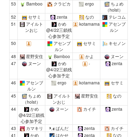
53
Bamboo
クラピカ
ergo
ちょめ
（holst）
52
セサミ
zenta
なの
テレコム
51
アイルト
かめ
kotamama
アセンブ
ンおじ
@4/22三鎖残
ルン
心参加予定
50
アセンブ
セサミ
キセノン
ルン
48
星野安住
Bamboo
かよ
ヌーン
47
ヌーン
かめ
-
zenta
@4/22三鎖残
心参加予定
46
アセンブ
ergo
kotamama
セサミ
ルン
45
ちょめ
アイルト
星野安住
なの
（holst）
ンおじ
44
かめ
ヌーン
カイチ
zenta
@4/22三鎖残
心参加予定
43
カマキリ
ぱんだ
zenta
カイチ
41
かめ
はかせ
zenta
なの