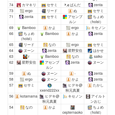
74
カマキリ
セサミ
ぱんだ
zenta
73
ergo
リード
ぬ
セサミ
71
zenta
セサミ
アセンブ
ちょめ
ルン
（holst）
69
Bamboo
かよ
ergo
キセノン
66
ちょめ
Bamboo
かよ
zenta
（holst）
65
リード
なの
ergo
セサミ
64
ヌーン
zenta
星野安住
はかせ
63
r
Bamboo
なの
saiko
62
星野安住
アセンブ
zenta
ヌーン
ルン
59
ぬ
ヌーン
-
zenta
58
ergo
ヌーン
かよ
zenta
57
セサミ
ヒデキ@
たかし
xxend222xx
秋元真夏
56
kotamama
ヒデキ@
キセノン
アイルト
秋元真夏
ンおじ
54
なの
かよ
ちょめ
cepternaoko
（holst）