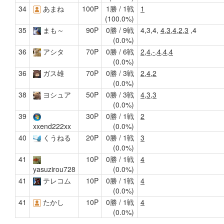
34
あまね
100P
1勝 / 1戦
1
(100.0%)
35
まも～
90P
0勝 / 9戦
4,3,4,
4,3,4,2,3
,4
(0.0%)
36
アシタ
70P
0勝 / 6戦
2,4,-,4,4,4
(0.0%)
36
ガス雄
70P
0勝 / 3戦
2,4,2
(0.0%)
38
ヨシュア
50P
0勝 / 3戦
4,3,3
(0.0%)
39
30P
0勝 / 1戦
2
(0.0%)
xxend222xx
40
くうねる
20P
0勝 / 1戦
3
(0.0%)
41
10P
0勝 / 1戦
4
(0.0%)
yasuzirou728
41
テレコム
10P
0勝 / 1戦
4
(0.0%)
41
たかし
10P
0勝 / 1戦
4
(0.0%)