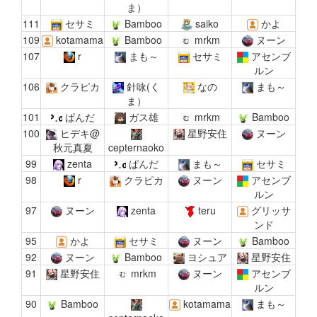
ま）
111
セサミ
Bamboo
saiko
かよ
109
kotamama
Bamboo
mrkm
ヌーン
107
r
まも～
セサミ
アセンブ
ルン
106
クラピカ
針咏(く
なの
まも～
ま）
101
ぱんだ
ガス雄
mrkm
Bamboo
100
ヒデキ@
星野安住
ヌーン
秋元真夏
cepternaoko
99
zenta
ぱんだ
まも～
セサミ
98
r
クラピカ
ヌーン
アセンブ
ルン
97
ヌーン
zenta
teru
グリッサ
ンド
95
かよ
セサミ
ヌーン
Bamboo
92
ヌーン
Bamboo
ヨシュア
星野安住
91
星野安住
mrkm
ヌーン
アセンブ
ルン
90
Bamboo
kotamama
まも～