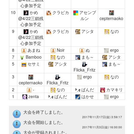
心参加予定
10
かめ
クラピカ
アセンブ
@4/22三鎖残
ルン
cepternaoko
心参加予定
9
かめ
クラピカ
アシタ
なの
@4/22三鎖残
心参加予定
8
あまね
Noir
ぬ
ergo
7
Bamboo
なの
まも～
アシタ
5
セサミ
アシタ
まも～
Flicka_Fritz
3
ergo
なの
cepternaoko
Flicka_Fritz
2
-
なの
ぱんだ
カマキリ
1
zenta
ぱんだ
はかせ
ergo
大会を終了しました。
2017年11月17日(金) 3:59:17
大会を開始しました。
2017年11月3日(金) 16:00:00
大会が登録されました。