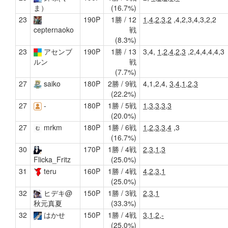
(16.7%)
ま）
23
190P
1勝 / 12
1,4,2,3,2
,4,2,3,4,3,2,2
戦
cepternaoko
(8.3%)
23
アセンブ
190P
1勝 / 13
3,4,
1,2,4,2,3
,2,4,4,4,4,3
戦
ルン
(7.7%)
27
saiko
180P
2勝 / 9戦
4,1,2,4,
3,4,1,2,3
(22.2%)
27
-
180P
1勝 / 5戦
1,3,3,3,3
(20.0%)
27
mrkm
180P
1勝 / 6戦
1,2,3,3,4
,3
(16.7%)
30
170P
1勝 / 4戦
2,3,1,3
(25.0%)
Flicka_Fritz
31
teru
160P
1勝 / 4戦
4,2,3,1
(25.0%)
32
ヒデキ@
150P
1勝 / 3戦
2,3,1
(33.3%)
秋元真夏
32
はかせ
150P
1勝 / 4戦
3,1,2,-
(25.0%)