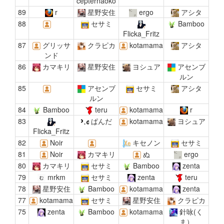
cepternaoko
89
r
星野安住
ergo
アシタ
88
セサミ
Bamboo
Flicka_Fritz
87
グリッサ
クラピカ
kotamama
アシタ
ンド
86
カマキリ
星野安住
ヨシュア
アセンブ
ルン
85
アセンブ
セサミ
アシタ
ルン
84
Bamboo
teru
kotamama
r
83
ぱんだ
kotamama
ヨシュア
Flicka_Fritz
82
Noir
キセノン
セサミ
81
Noir
カマキリ
ぬ
ergo
80
カマキリ
セサミ
Bamboo
zenta
79
mrkm
セサミ
zenta
teru
78
星野安住
Bamboo
kotamama
zenta
77
kotamama
セサミ
星野安住
クラピカ
75
zenta
Bamboo
kotamama
針咏(く
ま）