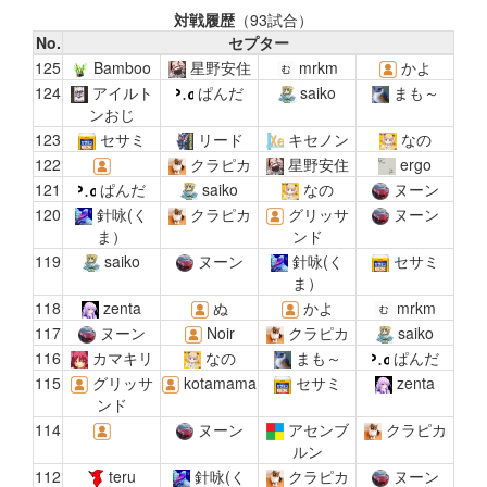
対戦履歴
（93試合）
No.
セプター
125
Bamboo
星野安住
mrkm
かよ
124
アイルト
ぱんだ
saiko
まも～
ンおじ
123
セサミ
リード
キセノン
なの
122
クラピカ
星野安住
ergo
121
ぱんだ
saiko
なの
ヌーン
120
針咏(く
クラピカ
グリッサ
ヌーン
ま）
ンド
119
saiko
ヌーン
針咏(く
セサミ
ま）
118
zenta
ぬ
かよ
mrkm
117
ヌーン
Noir
クラピカ
saiko
116
カマキリ
なの
まも～
ぱんだ
115
グリッサ
kotamama
セサミ
zenta
ンド
114
ヌーン
アセンブ
クラピカ
ルン
112
teru
針咏(く
クラピカ
ヌーン