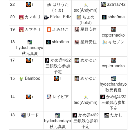
22
r
はりうた
a2a1a742
(くま)
ted(Andymn)
20
カマキリ
Flicka_Fritz
ちょめ
shiro9ma
（holst）
19
カマキリ
ふみひこ
星野安住
cepternaoko
18
shiro9ma
星野安住
キセノン
hydechandayo
秋元真夏
17
r
かめ@4/22
めかゆい
三鎖残心参加
cepternaoko
予定
15
Bamboo
r
めかゆい
hydechandayo
秋元真夏
14
r
レイピア
かめ@4/22
ted(Andymn)
三鎖残心参加
予定
13
リード
かめ@4/22
たかし
hydechandayo
三鎖残心参加
秋元真夏
予定