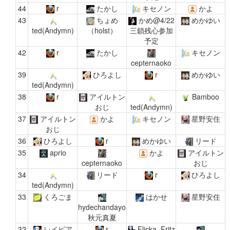
44
r
たかし
キセノン
かよ
43
ちょめ
かめ@4/22
めかゆい
ted(Andymn)
（holst）
三鎖残心参加
予定
42
r
たかし
キセノン
cepternaoko
39
ひろよし
r
めかゆい
ted(Andymn)
38
r
アイルトン
Bamboo
おじ
ted(Andymn)
37
アイルトン
かよ
キセノン
星野安住
おじ
36
ひろよし
r
めかゆい
リード
35
aprio
かよ
アイルトン
cepternaoko
おじ
34
リード
r
ひろよし
ted(Andymn)
33
くろごま
はかせ
星野安住
hydechandayo
秋元真夏
32
レイピア
r
Flicka_Fritz