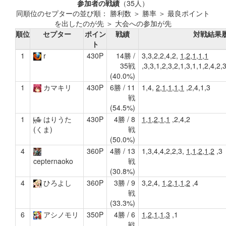
参加者の戦績
（35人）
同順位のセプターの並び順： 勝利数 ＞ 勝率 ＞ 最良ポイント
を出したのが先 ＞ 大会への参加が先
順位
セプター
ポイン
戦績
対戦結果
ト
1
r
430P
14勝 /
3,3,2,2,4,2,
1,2,1,1,1
35戦
,3,3,1,2,3,2,1,3,1,1,2,4,2,
(40.0%)
1
カマキリ
430P
6勝 / 11
1,4,
2,1,1,1,1
,2,4,1,3
戦
(54.5%)
1
はりうた
430P
4勝 / 8
1,1,2,1,1
,2,4,2
戦
(くま)
(50.0%)
4
360P
4勝 / 13
1,3,4,4,2,2,3,
1,1,2,1,2
,3
戦
cepternaoko
(30.8%)
4
ひろよし
360P
3勝 / 9
3,2,4,
1,2,1,1,2
,4
戦
(33.3%)
6
アシノモリ
350P
4勝 / 6
1,2,1,1,3
,1
戦