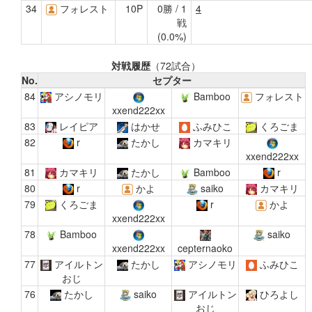
34
フォレスト
10P
0勝 / 1
4
戦
(0.0%)
対戦履歴
（72試合）
No.
セプター
84
アシノモリ
Bamboo
フォレスト
xxend222xx
83
レイピア
はかせ
ふみひこ
くろごま
82
r
たかし
カマキリ
xxend222xx
81
カマキリ
たかし
Bamboo
r
80
r
かよ
saiko
カマキリ
79
くろごま
r
かよ
xxend222xx
78
Bamboo
saiko
xxend222xx
cepternaoko
77
アイルトン
たかし
アシノモリ
ふみひこ
おじ
76
たかし
saiko
アイルトン
ひろよし
おじ