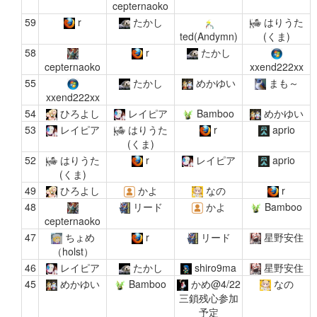
cepternaoko
59
r
たかし
はりうた
ted(Andymn)
(くま)
58
r
たかし
cepternaoko
xxend222xx
55
たかし
めかゆい
まも～
xxend222xx
54
ひろよし
レイピア
Bamboo
めかゆい
53
レイピア
はりうた
r
aprio
(くま)
52
はりうた
r
レイピア
aprio
(くま)
49
ひろよし
かよ
なの
r
48
リード
かよ
Bamboo
cepternaoko
47
ちょめ
r
リード
星野安住
（holst）
46
レイピア
たかし
shiro9ma
星野安住
45
めかゆい
Bamboo
かめ@4/22
なの
三鎖残心参加
予定