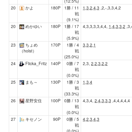
(12.5%)
20
かよ
180P
1勝 / 11
1,3,2,4,3
,2,-,3,3,4,2
戦
(9.1%)
20
めかゆい
180P
1勝 / 17
4,3,3,3,3,4,4,
1,4,3,3,2
,3,
戦
(5.9%)
23
ちょめ
170P
1勝 / 4
3,3,2,1
戦
（holst）
(25.0%)
24
Flicka_Fritz
140P
0勝 / 7
2,3,
2,2,3,2,2
戦
(0.0%)
25
まも～
130P
1勝 / 3
1,3,4
戦
(33.3%)
26
星野安住
100P
0勝 / 13
4,3,4,
2,4,3,3,3
,4,4,4,4,4
戦
(0.0%)
27
キセノン
90P
0勝 / 5
4,2,3,4,3
戦
(0.0%)