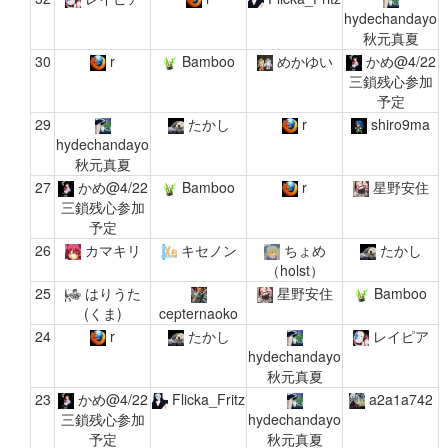
hydechandayo
秋元真夏
30
r
Bamboo
めかゆい
かめ@4/22
三鎖残心参加
予定
29
たかし
r
shiro9ma
hydechandayo
秋元真夏
27
かめ@4/22
Bamboo
r
星野安住
三鎖残心参加
予定
26
カマキリ
キセノン
ちょめ
たかし
（holst）
25
はりうた
星野安住
Bamboo
(くま)
cepternaoko
24
r
たかし
レイピア
hydechandayo
秋元真夏
23
かめ@4/22
Flicka_Fritz
a2a1a742
三鎖残心参加
hydechandayo
予定
秋元真夏