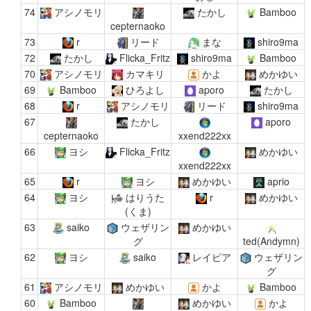
74
アシノモリ
たかし
Bamboo
cepternaoko
73
r
リード
まな
shiro9ma
72
たかし
Flicka_Fritz
shiro9ma
Bamboo
70
アシノモリ
カマキリ
かよ
めかゆい
69
Bamboo
ひろよし
aporo
たかし
68
r
アシノモリ
リード
shiro9ma
67
たかし
aporo
cepternaoko
xxend222xx
66
ヨシ
Flicka_Fritz
めかゆい
xxend222xx
65
r
ヨシ
めかゆい
aprio
64
ヨシ
はりうた
r
めかゆい
(くま)
63
saiko
ウェザリン
めかゆい
グ
ted(Andymn)
62
ヨシ
saiko
レイピア
ウェザリン
グ
61
アシノモリ
めかゆい
かよ
Bamboo
60
Bamboo
めかゆい
かよ