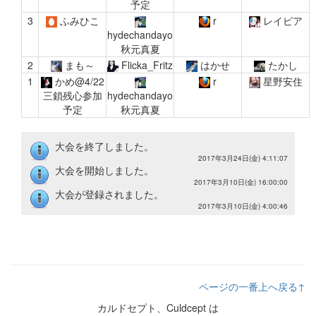
予定
3
ふみひこ
r
レイピア
hydechandayo
秋元真夏
2
まも～
Flicka_Fritz
はかせ
たかし
1
かめ@4/22
r
星野安住
三鎖残心参加
hydechandayo
予定
秋元真夏
大会を終了しました。
2017年3月24日(金) 4:11:07
大会を開始しました。
2017年3月10日(金) 16:00:00
大会が登録されました。
2017年3月10日(金) 4:00:46
ページの一番上へ戻る↑
カルドセプト、Culdcept は