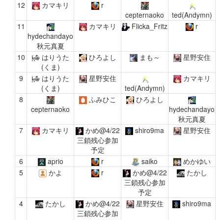
12
カマキリ
r
cepternaoko
ted(Andymn)
11
カマキリ
Flicka_Fritz
r
hydechandayo
秋元真夏
10
はりうた
ひろよし
まも～
星野安住
(くま)
9
はりうた
星野安住
カマキリ
(くま)
ted(Andymn)
8
ふみひこ
ひろよし
cepternaoko
hydechandayo
秋元真夏
7
カマキリ
かめ@4/22
shiro9ma
星野安住
三鎖残心参加
予定
6
aprio
r
saiko
めかゆい
5
かよ
r
かめ@4/22
たかし
三鎖残心参加
予定
4
たかし
かめ@4/22
星野安住
shiro9ma
三鎖残心参加