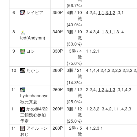
(66.7%)
6
レイピア
350P
4勝 / 10
4,2,4,
1,1,3,1,2
,3,1
戦
(40.0%)
8
340P
3勝 / 10
3,4,3,4,
1,3,1,1,3
,4
戦
ted(Andymn)
(30.0%)
9
ヨシ
330P
3勝 / 4
1,1,2,1
戦
(75.0%)
10
たかし
280P
3勝 / 21
4,1,4,4,2,4,2,2,2,2,2,3,2,2
戦
(14.3%)
11
260P
3勝 / 12
2,2,4,
1,2,4,1,3
,3,1,4,2
戦
hydechandayo
(25.0%)
秋元真夏
11
かめ@4/22
260P
3勝 / 12
1,2,3,2,
3,4,2,1,1
,4,3,3
戦
三鎖残心参加
(25.0%)
予定
11
アイルトン
260P
2勝 / 5
4,1,2,3,1
戦
おじ