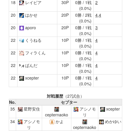
18
レイピア
30P
0勝 / 1戦
2
(0.0%)
20
はかせ
20P
0勝 / 2戦
4,4
(0.0%)
20
aporo
20P
0勝 / 1戦
3
(0.0%)
22
くうねる
10P
0勝 / 1戦
4
(0.0%)
22
フィラくん
10P
0勝 / 1戦
4
(0.0%)
22
ぱんだ
10P
0勝 / 1戦
4
(0.0%)
22
xcepter
10P
0勝 / 1戦
4
(0.0%)
対戦履歴
（27試合）
No.
セプター
35
星野安住
アシノモ
xcepter
cepternaoko
リ
34
アシノモ
かよ
めかゆい
リ
cepternaoko