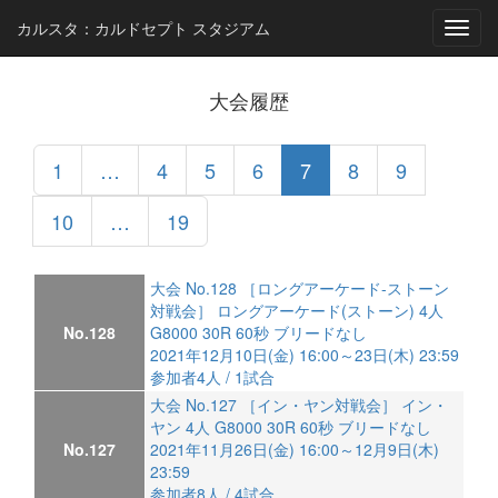
カルスタ：カルドセプト スタジアム
Toggl
navig
大会履歴
1
…
4
5
6
7
8
9
10
…
19
大会 No.128 ［ロングアーケード-ストーン
対戦会］ ロングアーケード(ストーン) 4人
No.128
G8000 30R 60秒 ブリードなし
2021年12月10日(金) 16:00～23日(木) 23:59
参加者4人 / 1試合
大会 No.127 ［イン・ヤン対戦会］ イン・
ヤン 4人 G8000 30R 60秒 ブリードなし
No.127
2021年11月26日(金) 16:00～12月9日(木)
23:59
参加者8人 / 4試合